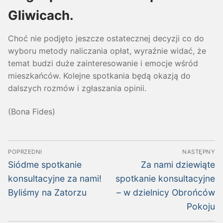
Gliwicach.
Choć nie podjęto jeszcze ostatecznej decyzji co do
wyboru metody naliczania opłat, wyraźnie widać, że
temat budzi duże zainteresowanie i emocje wśród
mieszkańców. Kolejne spotkania będą okazją do
dalszych rozmów i zgłaszania opinii.
(Bona Fides)
Nawigacja
POPRZEDNI
NASTĘPNY
wpisu
Poprzedni
Następny
Siódme spotkanie
Za nami dziewiąte
wpis:
wpis:
konsultacyjne za nami!
spotkanie konsultacyjne
Byliśmy na Zatorzu
– w dzielnicy Obrońców
Pokoju